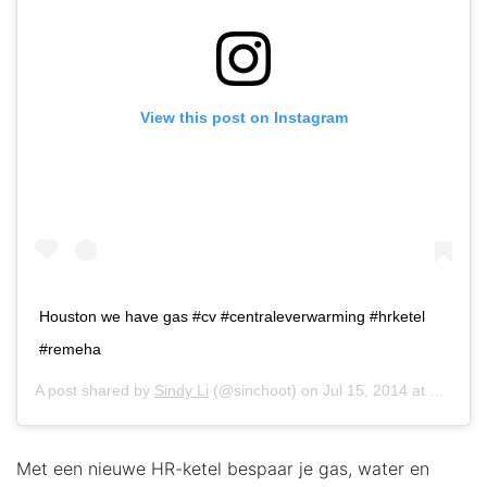
View this post on Instagram
Houston we have gas #cv #centraleverwarming #hrketel
#remeha
A post shared by
Sindy Li
(@sinchoot) on
Jul 15, 2014 at 10:18am PDT
Met een nieuwe HR-ketel bespaar je gas, water en