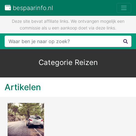
bespaarinfo.nl
Deze site bevat affiliate links. We ontvangen mogelijk een
commissie als u een aankoop doet via deze links.
Categorie Reizen
Artikelen