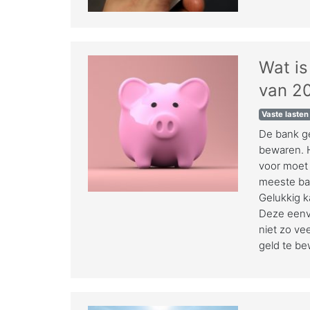
Wat i
van 2
Vaste lasten
De bank ge
bewaren. H
voor moet 
meeste ba
Gelukkig k
Deze eenvo
niet zo ve
geld te b