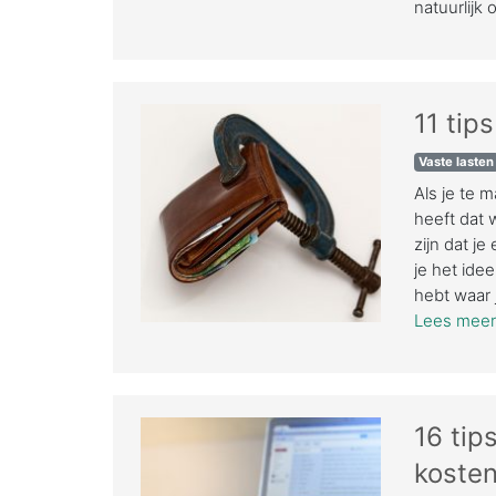
natuurlijk 
11 tip
Vaste lasten
Als je te 
heeft dat w
zijn dat je
je het ide
hebt waar 
Lees meer.
16 tip
koste