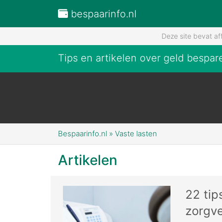
bespaarinfo.nl
Deze site bevat af
Tips en artikelen over geld bespar
Bespaarinfo.nl
»
Vaste lasten
Artikelen
22 tip
zorgv