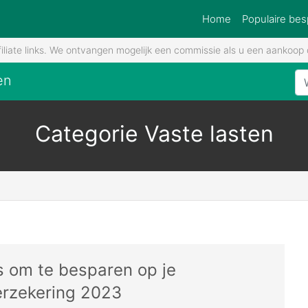
Home
Populaire bes
filiate links. We ontvangen mogelijk een commissie als u een aankoop d
en
Categorie Vaste lasten
s om te besparen op je
erzekering 2023