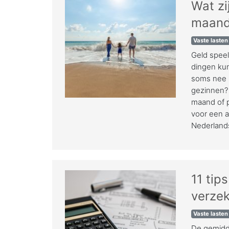
Wat zi
maan
Vaste lasten
Geld speel
dingen kun
soms nee m
gezinnen? 
maand of pe
voor een a
Nederlands
11 tip
verzek
Vaste lasten
De gemidde