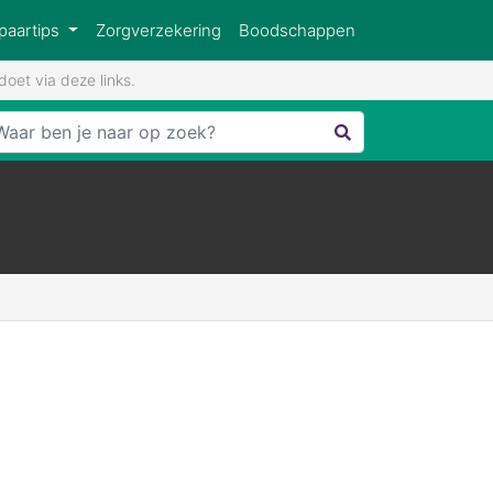
paartips
Zorgverzekering
Boodschappen
oet via deze links.