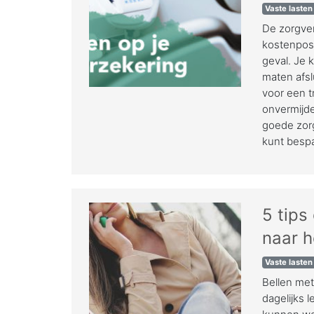
Vaste lasten
De zorgver
kostenpost
geval. Je 
maten afsl
voor een t
onvermijdel
goede zorg
kunt bespa
5 tips
naar h
Vaste lasten
Bellen met
dagelijks 