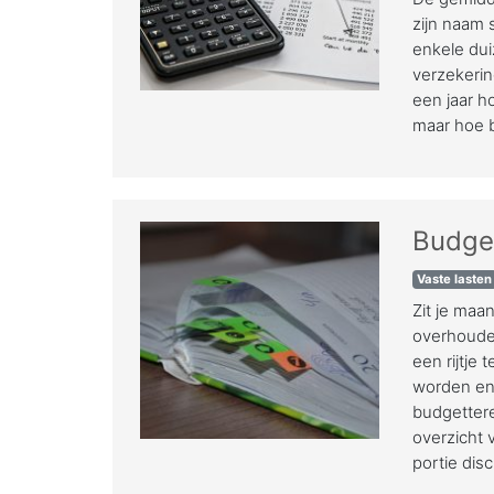
zijn naam 
enkele dui
verzekerin
een jaar ho
maar hoe b
Budget
Vaste lasten
Zit je maan
overhoude
een rijtje
worden en
budgettere
overzicht 
portie disc