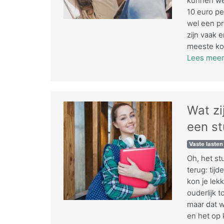
kunnen we 
10 euro pe
wel een pr
zijn vaak 
meeste kos
Lees meer.
Wat zi
een s
Vaste lasten
Oh, het st
terug: tij
kon je lek
ouderlijk 
maar dat w
en het op