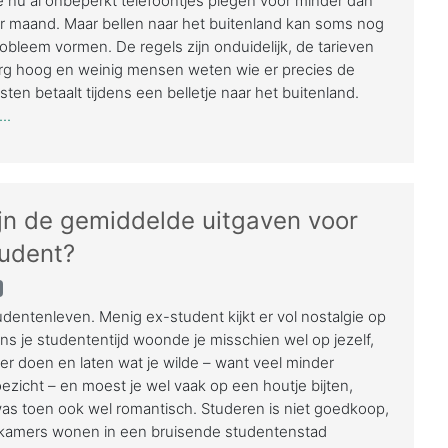
nu al onbeperkt telefoontjes plegen voor minder dan
r maand. Maar bellen naar het buitenland kan soms nog
obleem vormen. De regels zijn onduidelijk, de tarieven
erg hoog en weinig mensen weten wie er precies de
ten betaalt tijdens een belletje naar het buitenland.
..
jn de gemiddelde uitgaven voor
tudent?
udentenleven. Menig ex-student kijkt er vol nostalgie op
dens je studententijd woonde je misschien wel op jezelf,
ker doen en laten wat je wilde – want veel minder
toezicht – en moest je wel vaak op een houtje bijten,
as toen ook wel romantisch. Studeren is niet goedkoop,
 kamers wonen in een bruisende studentenstad