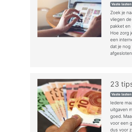
Vaste lasten
Zoek je na
vliegen de
pakket en 
Hoe zorg je
een intern
dat je nog
afgeslote
23 tip
Vaste lasten
Iedere maa
uitgaven m
goed. Maar
voor een g
dus voor z