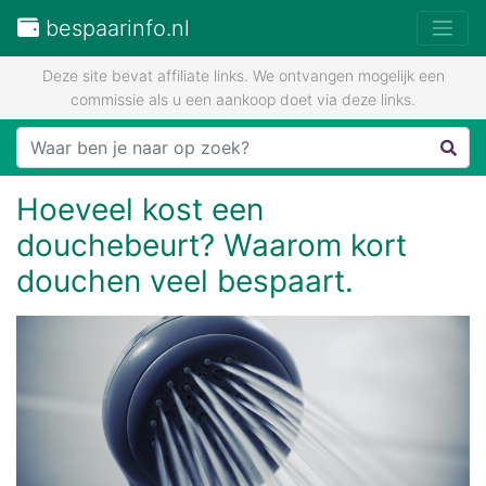
bespaarinfo.nl
Deze site bevat affiliate links. We ontvangen mogelijk een
commissie als u een aankoop doet via deze links.
Hoeveel kost een
douchebeurt? Waarom kort
douchen veel bespaart.