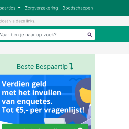
paartips
Zorgverzekering
Boodschappen
oet via deze links.
Beste Bespaartip