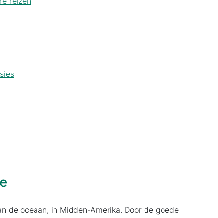
re reizen
sies
de
van de oceaan, in Midden-Amerika. Door de goede