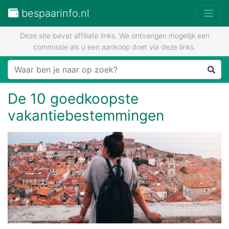
bespaarinfo.nl
Deze site bevat affiliate links. We ontvangen mogelijk een
commissie als u een aankoop doet via deze links.
De 10 goedkoopste
vakantiebestemmingen