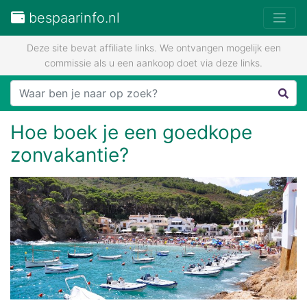
bespaarinfo.nl
Deze site bevat affiliate links. We ontvangen mogelijk een
commissie als u een aankoop doet via deze links.
Hoe boek je een goedkope
zonvakantie?