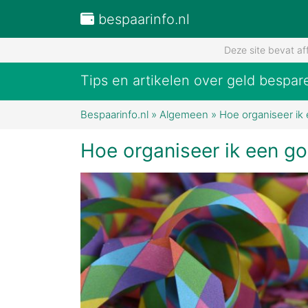
bespaarinfo.nl
Deze site bevat af
Tips en artikelen over geld bespar
Bespaarinfo.nl
»
Algemeen
»
Hoe organiseer ik
Hoe organiseer ik een g