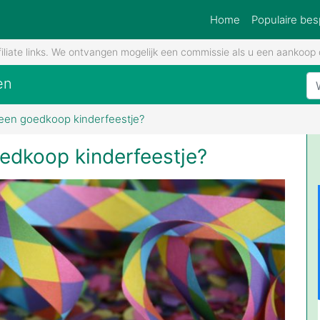
Home
Populaire bes
filiate links. We ontvangen mogelijk een commissie als u een aankoop d
en
 een goedkoop kinderfeestje?
oedkoop kinderfeestje?