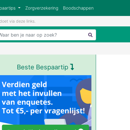
paartips
Zorgverzekering
Boodschappen
oet via deze links.
Beste Bespaartip