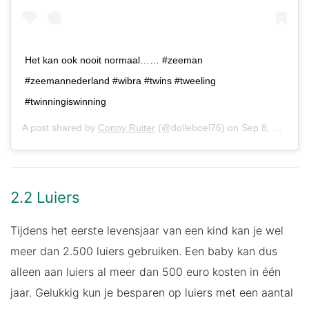
Het kan ook nooit normaal…… #zeeman
#zeemannederland #wibra #twins #tweeling
#twinningiswinning
A post shared by
Conny Ruiter
(@dolleboel76) on
Sep 8, 2019 at 11:24pm PDT
2.2 Luiers
Tijdens het eerste levensjaar van een kind kan je wel
meer dan 2.500 luiers gebruiken. Een baby kan dus
alleen aan luiers al meer dan 500 euro kosten in één
jaar. Gelukkig kun je besparen op luiers met een aantal