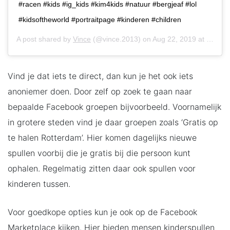
#racen #kids #ig_kids #kim4kids #natuur #bergjeaf #lol
#kidsoftheworld #portraitpage #kinderen #children
A post shared by
Vince
(@vince.2013) on
Aug 22, 2019 at 11:34am PDT
Vind je dat iets te direct, dan kun je het ook iets
anoniemer doen. Door zelf op zoek te gaan naar
bepaalde Facebook groepen bijvoorbeeld. Voornamelijk
in grotere steden vind je daar groepen zoals ‘Gratis op
te halen Rotterdam’. Hier komen dagelijks nieuwe
spullen voorbij die je gratis bij die persoon kunt
ophalen. Regelmatig zitten daar ook spullen voor
kinderen tussen.
Voor goedkope opties kun je ook op de Facebook
Marketplace kijken. Hier bieden mensen kinderspullen