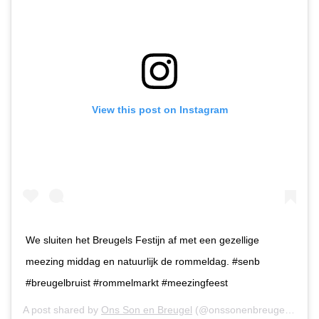
View this post on Instagram
We sluiten het Breugels Festijn af met een gezellige
meezing middag en natuurlijk de rommeldag. #senb
#breugelbruist #rommelmarkt #meezingfeest
A post shared by
Ons Son en Breugel
(@onssonenbreugel) on
Se