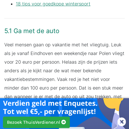
18 tips voor goedkope wintersport
5.1 Ga met de auto
Veel mensen gaan op vakantie met het vliegtuig. Leuk
als je vanaf Eindhoven een weekendje naar Polen vliegt
voor 20 euro per persoon. Helaas zijn de prijzen iets
anders als je kijkt naar de wat meer bekende
vakantiebestemmingen. Vaak red je het niet voor
minder dan 100 euro per persoon. Dat is een stuk meer
dan wanneer je er met de auto op uit zou trekken. met
hoe meer mensen je gaat, hoe goedkoper de auto naar
verhouding wordt. Ook ben je op de locatie zelf ook
veel flexibeler wanneer je met de auto op vakantie