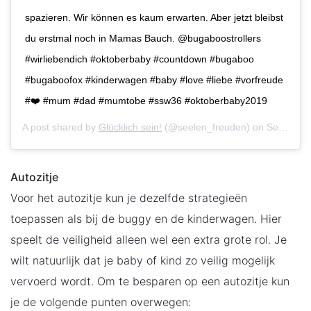
spazieren. Wir können es kaum erwarten. Aber jetzt bleibst
du erstmal noch in Mamas Bauch. @bugaboostrollers
#wirliebendich #oktoberbaby #countdown #bugaboo
#bugaboofox #kinderwagen #baby #love #liebe #vorfreude
#❤️ #mum #dad #mumtobe #ssw36 #oktoberbaby2019
A post shared by
Glücklich sein!
(@seelen_freuden) on
Sep 8, 2019 at 12:01pm PDT
Autozitje
Voor het autozitje kun je dezelfde strategieën
toepassen als bij de buggy en de kinderwagen. Hier
speelt de veiligheid alleen wel een extra grote rol. Je
wilt natuurlijk dat je baby of kind zo veilig mogelijk
vervoerd wordt. Om te besparen op een autozitje kun
je de volgende punten overwegen: