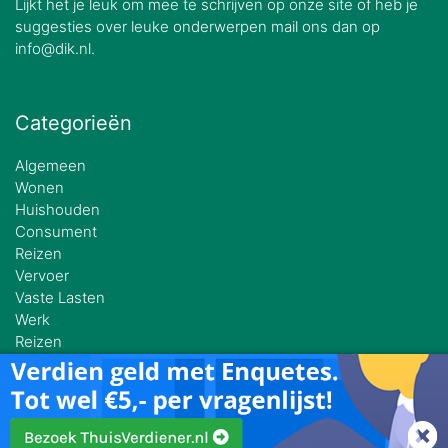
Lijkt het je leuk om mee te schrijven op onze site of heb je
suggesties over leuke onderwerpen mail ons dan op
info@dik.nl.
Categorieën
Algemeen
Wonen
Huishouden
Consument
Reizen
Vervoer
Vaste Lasten
Werk
Reizen
© Bespaarinfo.nl 2026 | Onderdeel van
Dik B.V.
| KvK 74390708 |
Stationsplein 3 8011 CW Zwolle |
Privacy & Cookies