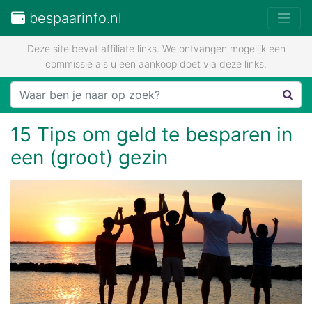
bespaarinfo.nl
Deze site bevat affiliate links. We ontvangen mogelijk een
commissie als u een aankoop doet via deze links.
15 Tips om geld te besparen in
een (groot) gezin